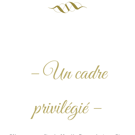
– Un cadre
privilégié –